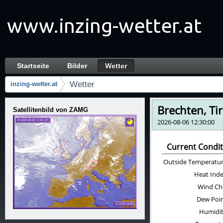
Zum Inhalt wechseln
Startseite
Bilder
Wetter
Wetter
Navigation
Wetter
inzing-wetter.at
Brotkrumen (Wo bin ich?)
Satellitenbild von ZAMG