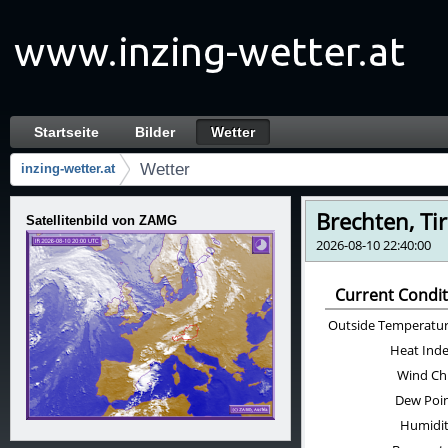
Zum Inhalt wechseln
Startseite
Bilder
Wetter
Wetter
Navigation
Wetter
inzing-wetter.at
Brotkrumen (Wo bin ich?)
Satellitenbild von ZAMG