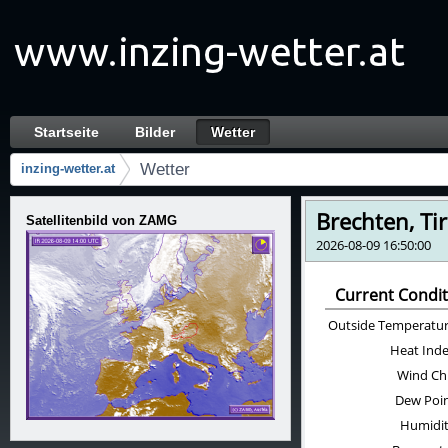
Zum Inhalt wechseln
Startseite
Bilder
Wetter
Wetter
Navigation
Wetter
inzing-wetter.at
Brotkrumen (Wo bin ich?)
Satellitenbild von ZAMG