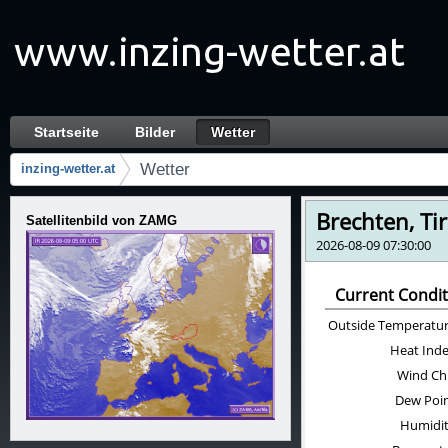
Zum Inhalt wechseln
Startseite
Bilder
Wetter
Wetter
Navigation
Wetter
inzing-wetter.at
Brotkrumen (Wo bin ich?)
Satellitenbild von ZAMG