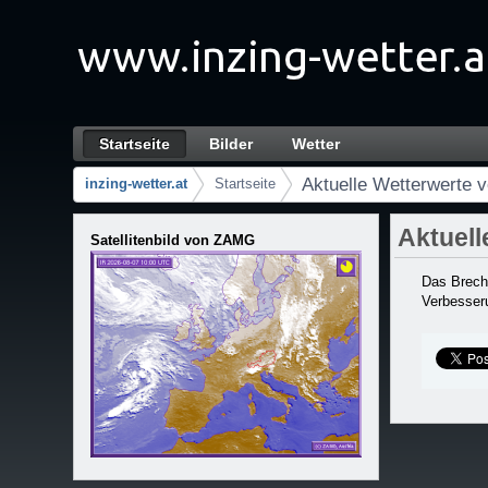
跳转到内容
Startseite
Bilder
Wetter
Aktuelle Wetterwerte vom Brechten wi
导航
Aktuelle Wetterwerte 
inzing-wetter.at
Startseite
路径导航
Aktuell
Satellitenbild von ZAMG
Das Brech
Verbesser